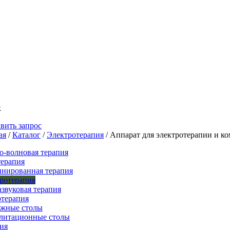
к
вить запрос
ая
/
Каталог
/
Электротерапия
/
Аппарат для электротерапии и к
о-волновая терапия
ерапия
нированная терапия
ротерапия
азвуковая терапия
терапия
жные столы
литационные столы
ия