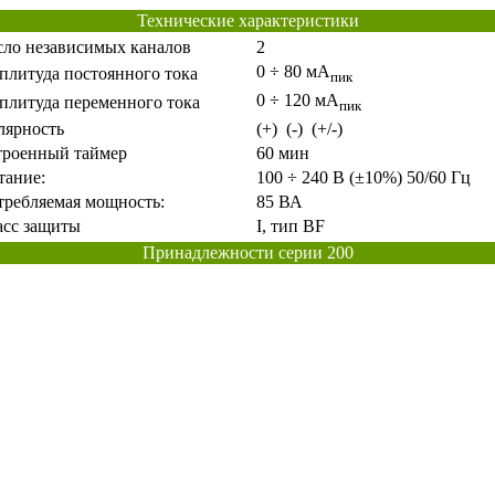
Технические характеристики
сло независимых каналов
2
0 ÷ 80 мА
плитуда постоянного тока
пик
0 ÷ 120 мА
плитуда переменного тока
пик
лярность
(
+)
(
-)
(
+/-)
троенный таймер
60 мин
тание:
100 ÷ 240 В
(
±10%) 50/60 Гц
требляемая мощность:
85 ВА
асс защиты
I, тип BF
Принадлежности серии 200