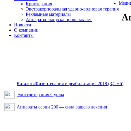
Медиц
Криотерапия
Экстракорпоральная ударно-волновая терапия
Рекламные материалы
А
Аппараты выпуска прошлых лет
Новости
О компании
Контакты
Каталог
«Физиотерапия
и реабилитация 2018
(3
,5 мб)
Электротерапия Gymna
Аппараты серии 200 — сила вашего лечения