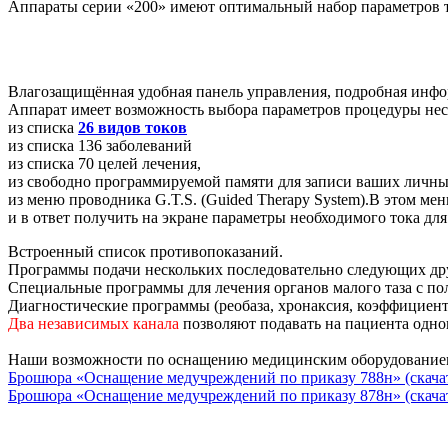
Аппараты серии
«200
» имеют оптимальный набор параметров т
Влагозащищённая удобная панель управления, подробная инфо
Аппарат имеет возможность выбора параметров процедуры не
из списка
26 видов токов
из списка 136 заболеваний
из списка 70 целей лечения,
из свободно программируемой памяти для записи ваших личны
из меню проводника
G.T.S.
(Guided
Therapy System).
В этом мен
и в ответ получить на экране параметры необходимого тока дл
Встроенный список противопоказаний.
Программы подачи нескольких последовательно следующих дру
Специальные программы для лечения органов малого таза с п
Диагностические программы
(реобаза
, хронаксия, коэффициент
Два независимых канала
позволяют подавать на пациента одно
Наши возможности по оснащению медицинским оборудованием 
Брошюра
«Оснащение
медучреждений по приказу 788н»
(скача
Брошюра
«Оснащение
медучреждений по приказу 878н»
(скача