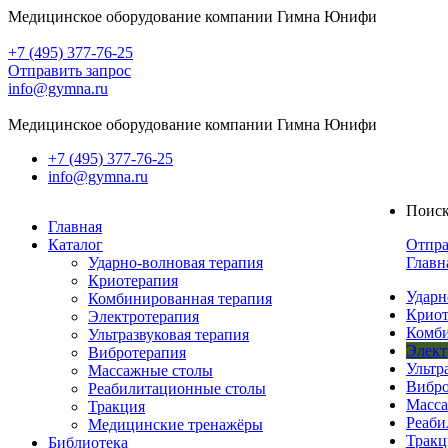
Медицинское оборудование компании Гимна Юнифи
+7 (495) 377-76-25
Отправить запрос
info@gymna.ru
Медицинское оборудование компании Гимна Юнифи
+7 (495) 377-76-25
info@gymna.ru
Поис
Главная
Каталог
Отпра
Ударно-волновая терапия
Главн
Криотерапия
Ударн
Комбинированная терапия
Криот
Электротерапия
Комби
Ультразвуковая терапия
Элект
Вибротерапия
Ультр
Массажные столы
Вибро
Реабилитационные столы
Масса
Тракция
Реаби
Медицинские тренажёры
Тракц
Библиотека