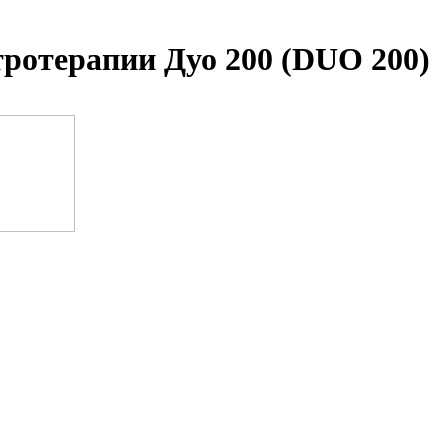
ктротерапии
Дуо 200
(DUO
200)