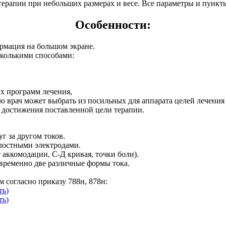
ерапии при небольших размерах и весе. Все параметры и пунк
Особенности:
рмация на большом экране.
сколькими способами:
х программ лечения,
ю врач может выбрать из посильных для аппарата целей лечения
я достижения поставленной цели терапии.
г за другом токов.
олостными электродами.
 аккомодации, С-Д кривая, точки боли).
временно две различные формы тока.
согласно приказу 788н, 878н:
ть
)
ть
)