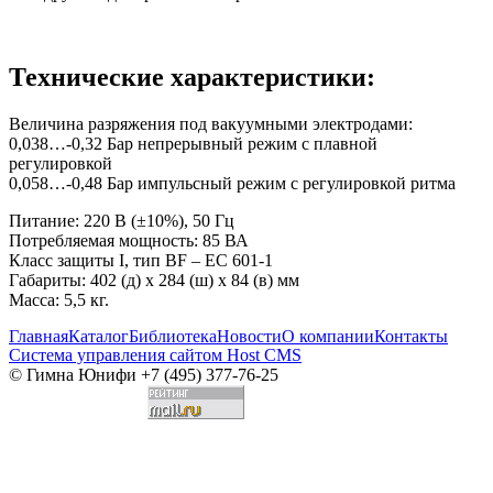
Технические характеристики:
Величина разряжения под вакуумными электродами:
0,038…-0,32 Бар непрерывный режим с плавной
регулировкой
0,058…-0,48 Бар импульсный режим с регулировкой ритма
Питание: 220 В
(
±10%), 50 Гц
Потребляемая мощность: 85 ВА
Класс защиты I, тип BF – EC 601-1
Габариты: 402
(д
) х 284
(ш
) х 84
(в
) мм
Масса: 5,5 кг.
Главная
Каталог
Библиотека
Новости
О компании
Контакты
Система управления сайтом Host CMS
© Гимна Юнифи +7 (495) 377-76-25