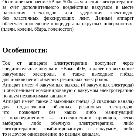
Основное назначение
«Вако
500» — усиление электротерапии
за счёт дополнительного воздействия вакуумом в месте
наложения электродов или удержания электродов
без эластичных фиксирующих лент. Данный аппарат
облегчает проведение процедуры на округлых поверхностях
(плечи
, колени, бёдра, голеностоп).
Особенности:
Ток от аппарата электротерапии поступает через
соединительные шнуры в
«Вако
500», и далее на выходные
вакуумные электроды, а также выходные гнёзда
для подключения обычных резиновых электродов.
Аппарат имеет 4 вакуумных выхода
(4
вакуумных электрода)
и обеспечивает комбинированую с вакуумом электротерапию
по двум независимым каналам.
Аппарат имеет также 2 выходных гнёзда
(2
сквозных канала)
для подключения обычных резиновых электродов,
что позволяет без каких либо манипуляций
с подсоединением — отсоединением проводов, легко
выбирать либо обычную электротерапию, либо
электротерапию, комбинированную с вакуумом, либо
то и другое одновременно по разным каналам.